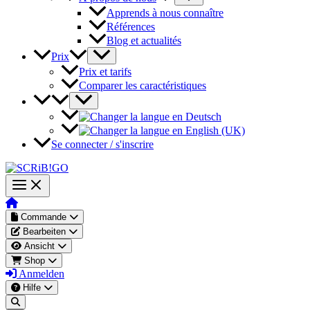
Apprends à nous connaître
Références
Blog et actualités
Prix
Prix et tarifs
Comparer les caractéristiques
Se connecter / s'inscrire
Commande
Bearbeiten
Ansicht
Shop
Anmelden
Hilfe