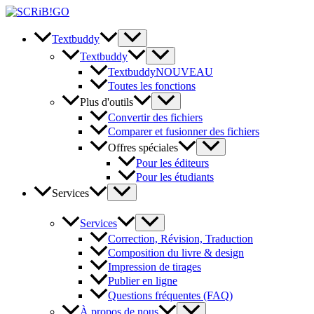
Skip
to
content
Textbuddy
Textbuddy
Textbuddy
NOUVEAU
Toutes les fonctions
Plus d'outils
Convertir des fichiers
Comparer et fusionner des fichiers
Offres spéciales
Pour les éditeurs
Pour les étudiants
Services
Services
Correction, Révision, Traduction
Composition du livre & design
Impression de tirages
Publier en ligne
Questions fréquentes (FAQ)
À propos de nous