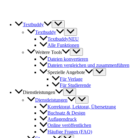
Zum
Inhalt
springen
Textbuddy
Textbuddy
Textbuddy
NEU
Alle Funktionen
Weitere Tools
Dateien konvertieren
Dateien vergleichen und zusammenführen
Spezielle Angebote
Für Verlage
Für Studierende
Dienstleistungen
Dienstleistungen
Korrektorat, Lektorat, Übersetzung
Buchsatz & Design
Auflagendruck
Online veröffentlichen
Häufige Fragen (FAQ)