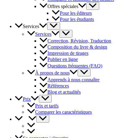
Offres spéciales
Pour les éditeurs
Pour les étudiants
Services
Services
Correction, Révision, Traduction
Composition du livre & design
Impression de tirages
Publier en ligne
Questions fréquentes (FAQ)
À propos de nous
Apprends à nous connaître
Références
Blog et actualités
Prix
Prix et tarifs
Comparer les caractéristiques