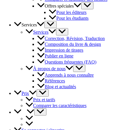
Offres spéciales
Pour les éditeurs
Pour les étudiants
Services
Services
Correction, Révision, Traduction
Composition du livre & design
Impression de tirages
Publier en ligne
Questions fréquentes (FAQ)
À propos de nous
Apprends à nous connaître
Références
Blog et actualités
Prix
Prix et tarifs
Comparer les caractéristiques