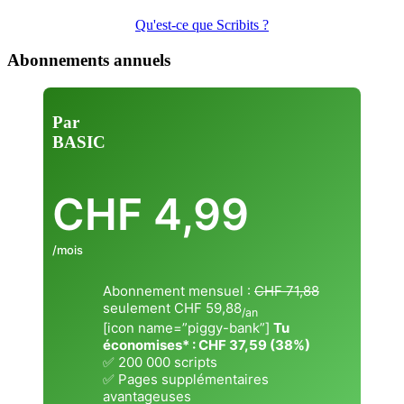
Qu'est-ce que Scribits ?
Abonnements annuels
Par
BASIC
CHF
4,99
/mois
Abonnement mensuel :
CHF 71,88
seulement CHF 59,88
/an
[icon name=”piggy-bank”]
Tu
économises* : CHF 37,59 (38%)
✅ 200 000 scripts
✅ Pages supplémentaires
avantageuses