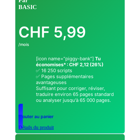
Par
BASIC
CHF
5,99
/mois
[icon name=”piggy-bank”]
Tu
économises* : CHF 2,12 (26%)
✅ 16 250 scripts
✅ Pages supplémentaires
avantageuses
Suffisant pour corriger, réviser,
traduire environ 65 pages standard
ou analyser jusqu'à 65 000 pages.
Ajouter au panier
Détails du produit