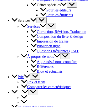
Offres spéciales
Pour les éditeurs
Pour les étudiants
Services
Services
Correction, Révision, Traduction
Composition du livre & design
Impression de tirages
Publier en ligne
Questions fréquentes (FAQ)
À propos de nous
Apprends à nous connaître
Références
Blog et actualités
Prix
Prix et tarifs
Comparer les caractéristiques