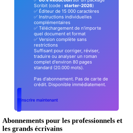
Scribit (code :
starter-2026
)
✅ Éditeur de 15 000 caractères
✅ Instructions individuelles
complémentaires
✅ Téléchargement de n'importe
quel document et format
✅ Version complète sans
restrictions
Suffisant pour corriger, réviser,
traduire ou analyser un roman
complet d'environ 80 pages
standard (20.000 mots).
Pas d'abonnement. Pas de carte de
crédit. Disponible immédiatement.
S'inscrire maintenant
Abonnements pour les professionnels et
les grands écrivains