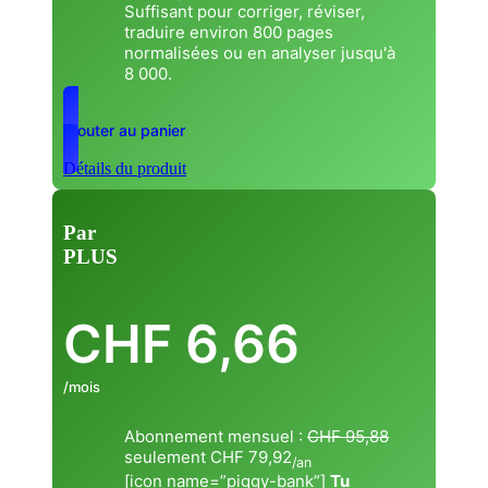
Suffisant pour corriger, réviser,
traduire environ 800 pages
normalisées ou en analyser jusqu'à
8 000.
Ajouter au panier
Détails du produit
Par
PLUS
CHF
6,66
/mois
Abonnement mensuel :
CHF 95,88
seulement CHF 79,92
/an
[icon name=”piggy-bank”]
Tu