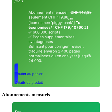
/mois
Abonnement mensuel :
CHF 143,88
seulement CHF 119,88
/an
[icon name=”piggy-bank”]
Tu
économises* : CHF 179,40
(60%)
✅ 600 000 scripts
✅ Pages supplémentaires
avantageuses
Suffisant pour corriger, réviser,
traduire environ 2 400 pages
normalisées ou en analyser jusqu'à
24 000.
Ajouter au panier
Détails du produit
Abonnements mensuels