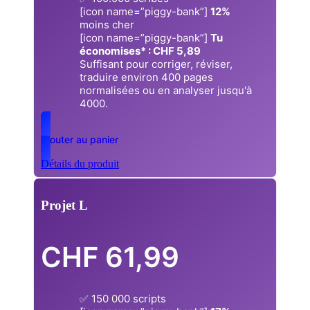
[icon name=”piggy-bank”]
12%
moins cher
[icon name=”piggy-bank”]
Tu
économises* : CHF 5,89
Suffisant pour corriger, réviser,
traduire environ 400 pages
normalisées ou en analyser jusqu'à
4000.
Ajouter au panier
Détails du produit
Projet L
CHF
61,99
✅ 150 000 scripts