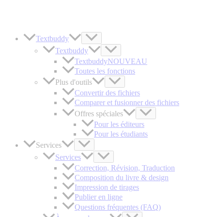
Skip
to
content
Textbuddy
Textbuddy
Textbuddy
NOUVEAU
Toutes les fonctions
Plus d'outils
Convertir des fichiers
Comparer et fusionner des fichiers
Offres spéciales
Pour les éditeurs
Pour les étudiants
Services
Services
Correction, Révision, Traduction
Composition du livre & design
Impression de tirages
Publier en ligne
Questions fréquentes (FAQ)