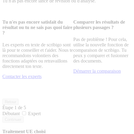
Tu n'as pas encore lancé de révision ou d'analyse.
Tu n'es pas encore satisfait du
Comparer les résultats de
résultat ou tu ne sais pas quoi faire
plusieurs passages ?
?
Pas de problème ! Pour cela,
Les experts en texte de scribigo sont
utilise la nouvelle fonction de
là pour te conseiller et t'aider. Nous te
comparaison de scribigo. Tu
recommandons volontiers des
peux y comparer et fusionner
fonctions adaptées ou retravaillons
des documents.
directement ton texte.
Démarrer la comparaison
Contacter les experts
Retour
Étape
1
de 5
Débutant
Expert
Continuer
Traitement UE choisi