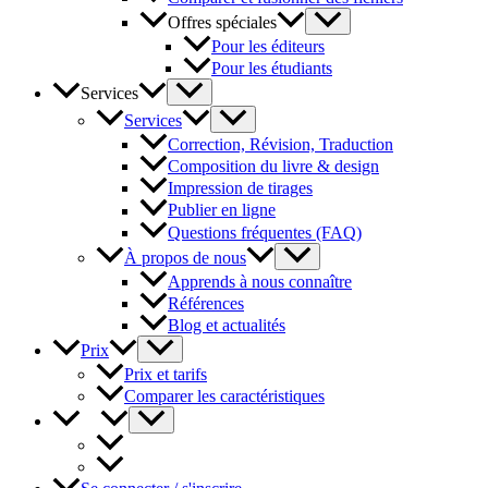
Offres spéciales
Pour les éditeurs
Pour les étudiants
Services
Services
Correction, Révision, Traduction
Composition du livre & design
Impression de tirages
Publier en ligne
Questions fréquentes (FAQ)
À propos de nous
Apprends à nous connaître
Références
Blog et actualités
Prix
Prix et tarifs
Comparer les caractéristiques